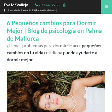
Eva Mª Vallejo
677 66 55 88
Avenida de Alemania 15 (Palma de Mallorca)
6 Pequeños cambios para Dormir
Mejor | Blog de psicología en Palma
de Mallorca
¿Tienes problemas para dormir? Hacer
pequeños
cambios en tu vida
cotidiana
puede ayudarte a
dormir mejor
.