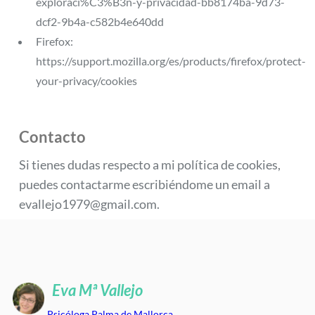
exploraci%C3%B3n-y-privacidad-bb8174ba-9d73-
dcf2-9b4a-c582b4e640dd
Firefox:
https://support.mozilla.org/es/products/firefox/protect-
your-privacy/cookies
Contacto
Si tienes dudas respecto a mi política de cookies,
puedes contactarme escribiéndome un email a
evallejo1979@gmail.com.
Eva Mª Vallejo
Psicóloga Palma de Mallorca