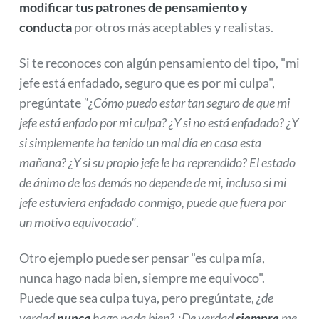
modificar tus patrones de pensamiento y
conducta
por otros más aceptables y realistas.
Si te reconoces con algún pensamiento del tipo, "mi
jefe está enfadado, seguro que es por mi culpa",
pregúntate
"¿Cómo puedo estar tan seguro de que mi
jefe está enfado por mi culpa? ¿Y si no está enfadado? ¿Y
si simplemente ha tenido un mal día en casa esta
mañana? ¿Y si su propio jefe le ha reprendido? El estado
de ánimo de los demás no depende de mi, incluso si mi
jefe estuviera enfadado conmigo, puede que fuera por
un motivo equivocado"
.
Otro ejemplo puede ser pensar "es culpa mía,
nunca hago nada bien, siempre me equivoco".
Puede que sea culpa tuya, pero pregúntate,
¿de
verdad
nunca
hago nada bien? ¿De verdad
siempre
me