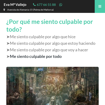
Eva Mª Vallejo
677 66 55 88
Avenida de Alemania 15 (Palma de Mallorca)
¿Por qué me siento culpable por
todo?
➤Me siento culpable por algo que hice
➤Me siento culpable por algo que estoy haciendo
➤Me siento culpable por algo que voy a hacer
➤
Me siento culpable por todo